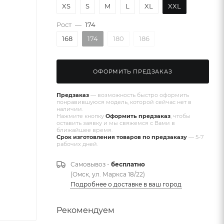
XS
S
M
L
XL
XXL
Рост
—
174
168
174
180
186
ОФОРМИТЬ ПРЕДЗАКАЗ
Предзаказ
— возможность быстро оформить
понравившуюся модель, которой сейчас нет в
наличии.
Нажмите кнопку
Оформить предзаказ
, чтобы
оставить заявку и мы свяжемся с Вами в
ближайшее время.
Срок изготовления товаров по предзаказу
— 5-7
рабочих дней.
Самовывоз -
бесплатно
(Омск, ул. Маркса 18/22)
Подробнее о доставке в ваш город
Рекомендуем