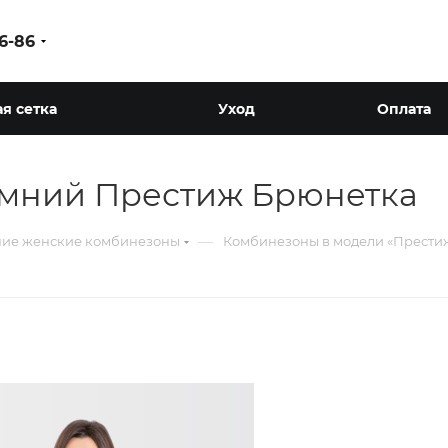
86-86
я сетка
Уход
Оплата
мний Престиж Брюнетка
—
ие женские комбинезоны
Комбинезоны в модели «Прести