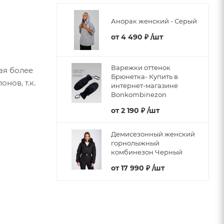
Анорак женский - Серый
от
4 490 ₽
/шт
Варежки оттенок
ая более
Брюнетка- Купить в
нов, т.к.
интернет-магазине
Bonkombinezon
от
2 190 ₽
/шт
Демисезонный женский
горнолыжный
комбинезон Черный
от
17 990 ₽
/шт