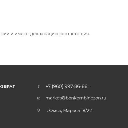
ии и имеют декларацию соответствия.
+7 (960) 997-86-86
ОЗВРАТ
Я
market@bonkombinezon.ru
г. Омск, Маркса 18/22