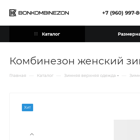
+7 (960) 997-
Каталог
Размерна
Комбинезон женский зи
—
—
—
Главная
Каталог
Зимняя верхняя одежда
Зимн
Хит