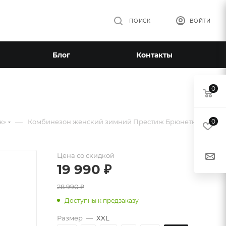
ПОИСК
ВОЙТИ
Блог
Контакты
0
—
ж»
Комбинезон женский зимний Престиж Брюнетка
0
Цена со скидкой
19 990
₽
28 990
₽
Доступны к предзаказу
Размер
—
XXL