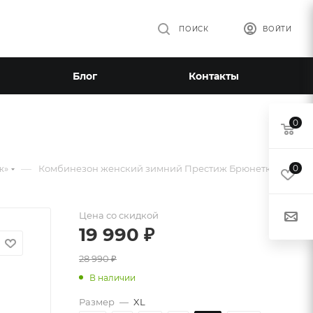
ПОИСК
ВОЙТИ
Блог
Контакты
0
—
ж»
Комбинезон женский зимний Престиж Брюнетка
0
Цена со скидкой
19 990
₽
28 990
₽
В наличии
Размер
—
XL