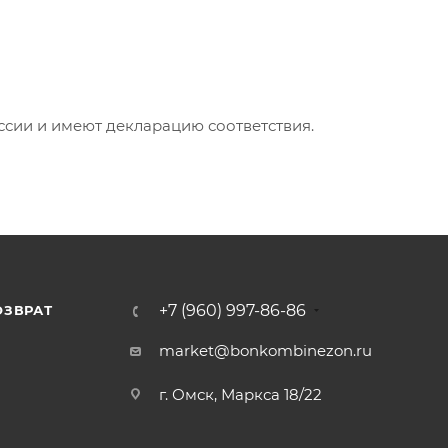
ии и имеют декларацию соответствия.
+7 (960) 997-86-86
ОЗВРАТ
Я
market@bonkombinezon.ru
г. Омск, Маркса 18/22