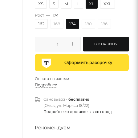
XS
S
M
L
XL
XXL
Рост
—
174
162
168
174
180
186
В КОРЗИНУ
Оформить рассрочку
Оплата по частям
Подробнее
Самовывоз -
бесплатно
(Омск, ул. Маркса 18/22)
Подробнее о доставке в ваш город
Рекомендуем