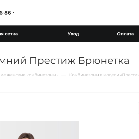
86-86
я сетка
Уход
Оплата
мний Престиж Брюнетка
—
ие женские комбинезоны
Комбинезоны в модели «Прести