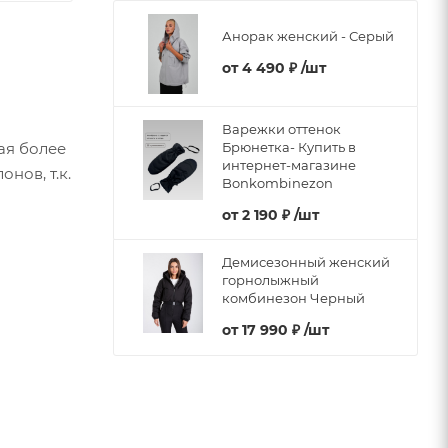
Анорак женский - Серый
от
4 490 ₽
/шт
Варежки оттенок
Брюнетка- Купить в
ая более
интернет-магазине
нов, т.к.
Bonkombinezon
от
2 190 ₽
/шт
Демисезонный женский
горнолыжный
комбинезон Черный
от
17 990 ₽
/шт