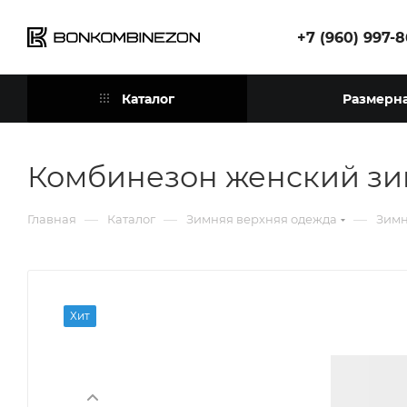
+7 (960) 997-
Каталог
Размерна
Комбинезон женский зи
—
—
—
Главная
Каталог
Зимняя верхняя одежда
Зимн
Хит