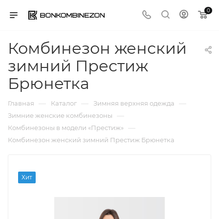
0
Комбинезон женский
зимний Престиж
Брюнетка
—
—
—
Главная
Каталог
Зимняя верхняя одежда
—
Зимние женские комбинезоны
—
Комбинезоны в модели «Престиж»
Комбинезон женский зимний Престиж Брюнетка
Хит