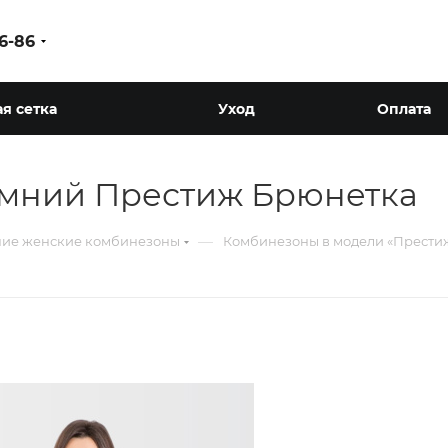
86-86
я сетка
Уход
Оплата
мний Престиж Брюнетка
—
ие женские комбинезоны
Комбинезоны в модели «Прести