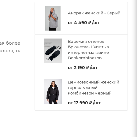
Анорак женский - Серый
от
4 490 ₽
/шт
Варежки оттенок
ая более
Брюнетка- Купить в
нов, т.к.
интернет-магазине
Bonkombinezon
от
2 190 ₽
/шт
Демисезонный женский
горнолыжный
комбинезон Черный
от
17 990 ₽
/шт