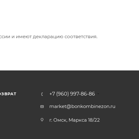
ии и имеют декларацию соответствия.
+7 (960) 997-86-86
ОЗВРАТ
Я
market@bonkombinezon.ru
г. Омск, Маркса 18/22