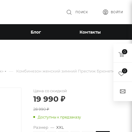
ПОИСК
ВОЙТИ
Блог
Контакты
0
—
ж»
Комбинезон женский зимний Престиж Брюнетка
0
Цена со скидкой
19 990
₽
28 990
₽
Доступны к предзаказу
Размер
—
XXL