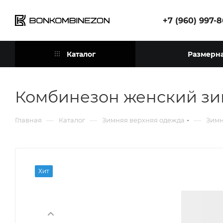
+7 (960) 997-
Каталог
Размерна
Комбинезон женский зи
—
—
—
Главная
Каталог
Зимняя верхняя одежда
Зимн
Хит