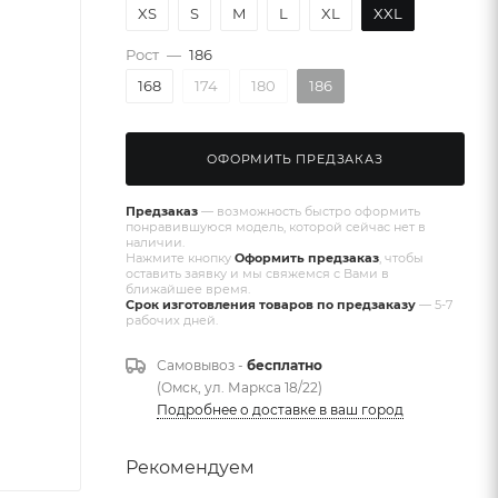
XS
S
M
L
XL
XXL
Рост
—
186
168
174
180
186
ОФОРМИТЬ ПРЕДЗАКАЗ
Предзаказ
— возможность быстро оформить
понравившуюся модель, которой сейчас нет в
наличии.
Нажмите кнопку
Оформить предзаказ
, чтобы
оставить заявку и мы свяжемся с Вами в
ближайшее время.
Срок изготовления товаров по предзаказу
— 5-7
рабочих дней.
Самовывоз -
бесплатно
(Омск, ул. Маркса 18/22)
Подробнее о доставке в ваш город
Рекомендуем