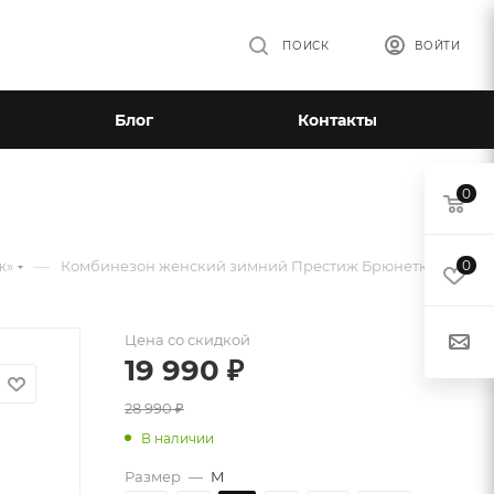
ПОИСК
ВОЙТИ
Блог
Контакты
0
—
ж»
Комбинезон женский зимний Престиж Брюнетка
0
Цена со скидкой
19 990
₽
28 990
₽
В наличии
Размер
—
M