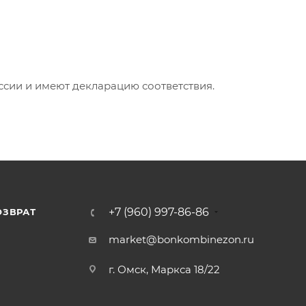
ии и имеют декларацию соответствия.
+7 (960) 997-86-86
ОЗВРАТ
Я
market@bonkombinezon.ru
г. Омск, Маркса 18/22