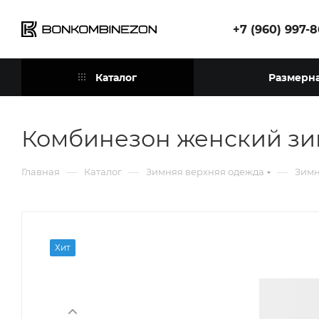
+7 (960) 997-
Каталог
Размерна
Комбинезон женский зи
—
—
—
Главная
Каталог
Зимняя верхняя одежда
Зимн
Хит