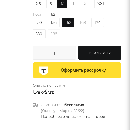
XS
S
M
L
XL
XXL
Рост
—
162
150
156
162
168
174
180
186
В КОРЗИНУ
Оформить рассрочку
Оплата по частям
Подробнее
Самовывоз -
бесплатно
(Омск, ул. Маркса 18/22)
Подробнее о доставке в ваш город