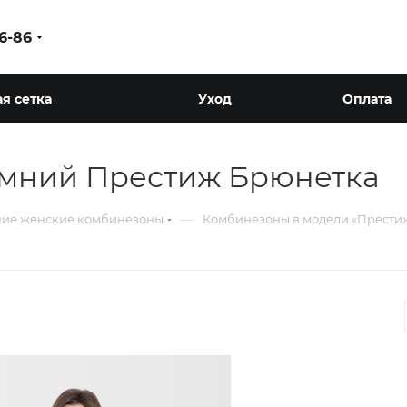
86-86
я сетка
Уход
Оплата
мний Престиж Брюнетка
—
ие женские комбинезоны
Комбинезоны в модели «Прести