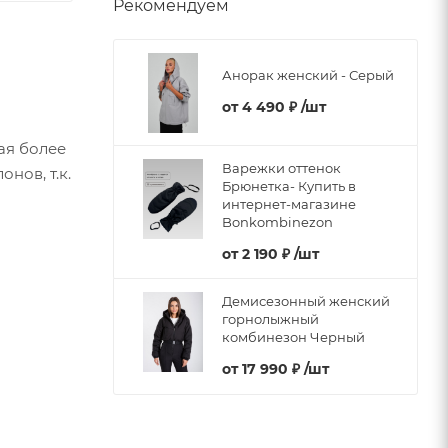
Рекомендуем
Анорак женский - Серый
от
4 490 ₽
/шт
ая более
Варежки оттенок
нов, т.к.
Брюнетка- Купить в
интернет-магазине
Bonkombinezon
от
2 190 ₽
/шт
Демисезонный женский
горнолыжный
комбинезон Черный
от
17 990 ₽
/шт