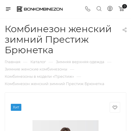
0
Комбинезон женский
зимний Престиж
Брюнетка
—
—
—
Главная
Каталог
Зимняя верхняя одежда
—
Зимние женские комбинезоны
—
Комбинезоны в модели «Престиж»
Комбинезон женский зимний Престиж Брюнетка
Хит