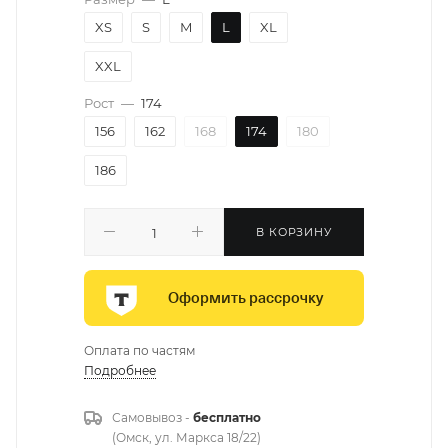
XS
S
M
L
XL
XXL
Рост
—
174
156
162
168
174
180
186
В КОРЗИНУ
Оформить рассрочку
Оплата по частям
Подробнее
Самовывоз -
бесплатно
(Омск, ул. Маркса 18/22)