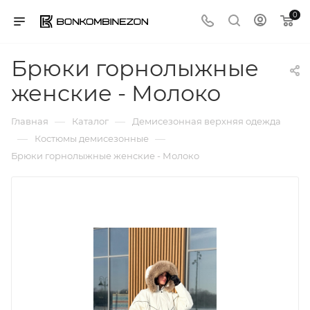
0
Брюки горнолыжные
женские - Молоко
—
—
Главная
Каталог
Демисезонная верхняя одежда
—
—
Костюмы демисезонные
Брюки горнолыжные женские - Молоко