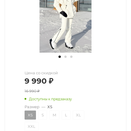
Цена со скидкой
9 990
₽
16 990
₽
Доступны к предзаказу
Размер
—
XS
XS
S
M
L
XL
XXL