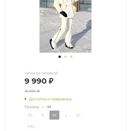
Цена со скидкой
9 990
₽
16 990
₽
Доступны к предзаказу
Размер
—
M
XS
S
M
L
XL
XXL