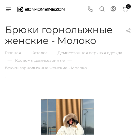
0
Брюки горнолыжные
женские - Молоко
—
—
Главная
Каталог
Демисезонная верхняя одежда
—
—
Костюмы демисезонные
Брюки горнолыжные женские - Молоко