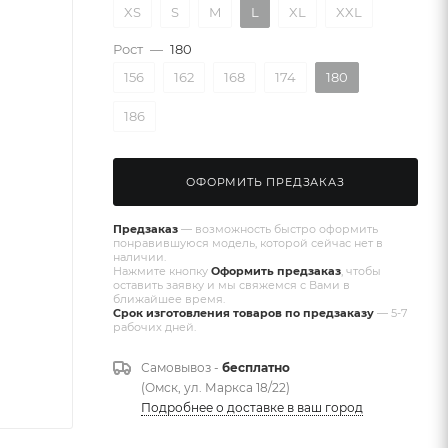
XS
S
M
L
XL
XXL
Рост
—
180
156
162
168
174
180
186
ОФОРМИТЬ ПРЕДЗАКАЗ
Предзаказ
— возможность быстро оформить
понравившуюся модель, которой сейчас нет в
наличии.
Нажмите кнопку
Оформить предзаказ
, чтобы
оставить заявку и мы свяжемся с Вами в
ближайшее время.
Срок изготовления товаров по предзаказу
— 5-7
рабочих дней.
Самовывоз -
бесплатно
(Омск, ул. Маркса 18/22)
Подробнее о доставке в ваш город