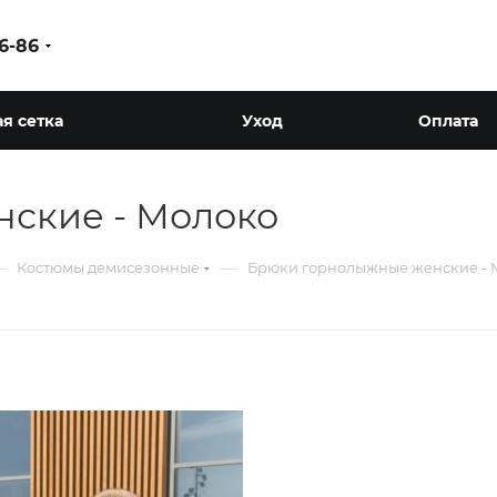
86-86
я сетка
Уход
Оплата
ские - Молоко
—
—
Костюмы демисезонные
Брюки горнолыжные женские - 