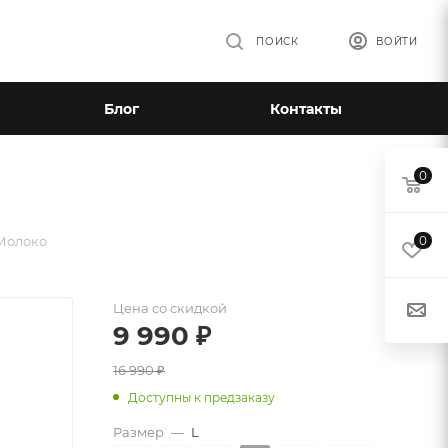
ПОИСК
ВОЙТИ
Блог
Контакты
0
Молоко
0
Цена со скидкой
9 990
₽
16 990
₽
Доступны к предзаказу
Размер
—
L