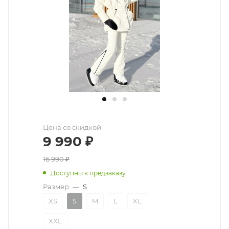
Цена со скидкой
9 990
₽
16 990
₽
Доступны к предзаказу
Размер
—
S
XS
S
M
L
XL
XXL