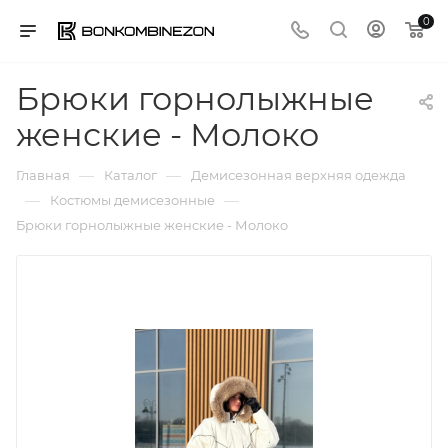
0
Брюки горнолыжные
женские - Молоко
—
—
Главная
Каталог
Демисезонная верхняя одежда
—
—
Костюмы демисезонные
Брюки горнолыжные женские - Молоко