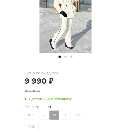
Цена со скидкой
9 990
₽
16 990
₽
Доступны к предзаказу
Размер
—
M
XS
S
M
L
XL
XXL