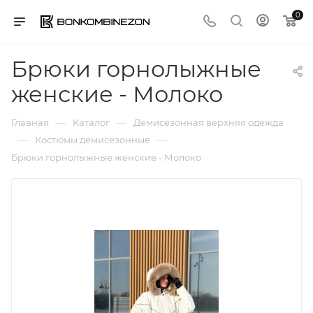
0
Брюки горнолыжные
женские - Молоко
—
—
Главная
Каталог
Демисезонная верхняя одежда
—
—
Костюмы демисезонные
Брюки горнолыжные женские - Молоко