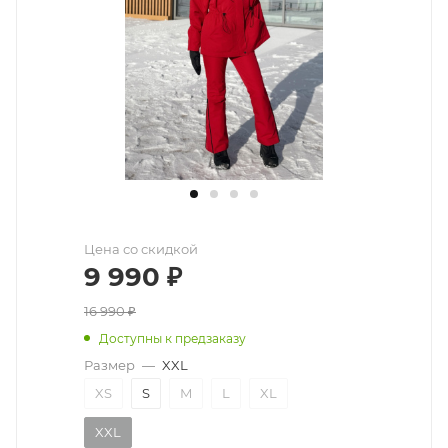
Цена со скидкой
9 990
₽
16 990
₽
Доступны к предзаказу
Размер
—
XXL
XS
S
M
L
XL
XXL