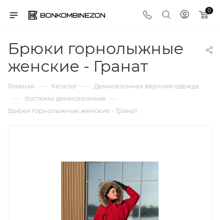
0
Брюки горнолыжные
женские - Гранат
—
—
Главная
Каталог
Демисезонная верхняя одежда
—
—
Костюмы демисезонные
Брюки горнолыжные женские - Гранат