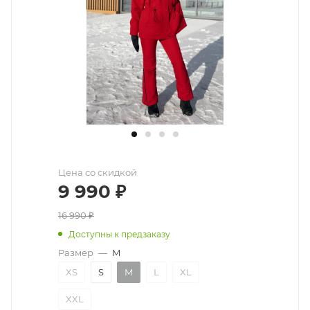
Цена со скидкой
9 990
₽
16 990
₽
Доступны к предзаказу
Размер
—
M
XS
S
M
L
XL
XXL