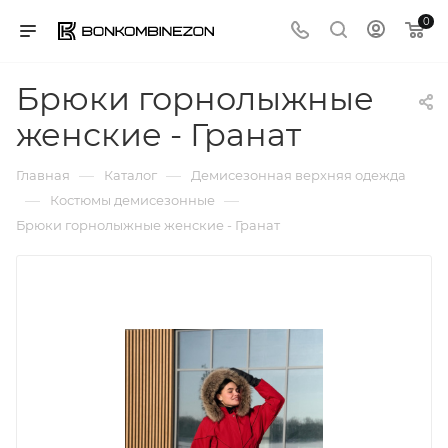
0
Брюки горнолыжные
женские - Гранат
—
—
Главная
Каталог
Демисезонная верхняя одежда
—
—
Костюмы демисезонные
Брюки горнолыжные женские - Гранат