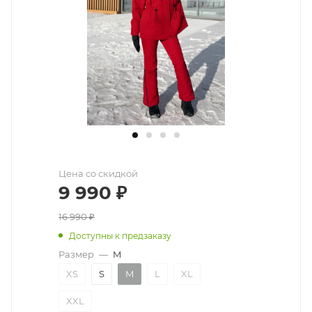
Цена со скидкой
9 990
₽
16 990
₽
Доступны к предзаказу
Размер
—
M
XS
S
M
L
XL
XXL