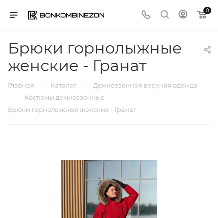
0
Брюки горнолыжные
женские - Гранат
—
—
Главная
Каталог
Демисезонная верхняя одежда
—
—
Костюмы демисезонные
Брюки горнолыжные женские - Гранат