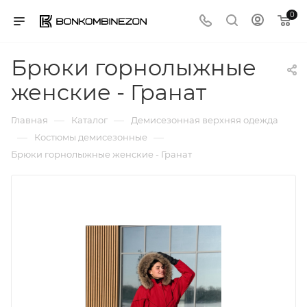
0
Брюки горнолыжные
женские - Гранат
—
—
Главная
Каталог
Демисезонная верхняя одежда
—
—
Костюмы демисезонные
Брюки горнолыжные женские - Гранат