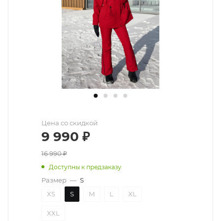
Цена со скидкой
9 990
₽
16 990
₽
Доступны к предзаказу
Размер
—
S
XS
S
M
L
XL
XXL