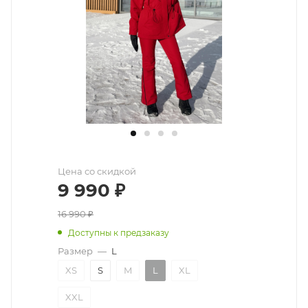
Цена со скидкой
9 990
₽
16 990
₽
Доступны к предзаказу
Размер
—
L
XS
S
M
L
XL
XXL