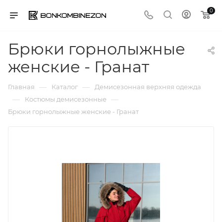
0
Брюки горнолыжные
женские - Гранат
—
—
Главная
Каталог
Демисезонная верхняя одежда
—
—
Костюмы демисезонные
Брюки горнолыжные женские - Гранат