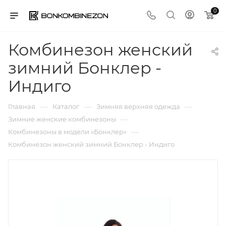
0
Комбинезон женский
зимний Бонклер -
Индиго
—
—
—
Главная
Каталог
Зимняя верхняя одежда
—
Зимние женские комбинезоны
—
Комбинезоны в модели «Бонклер»
Комбинезон женский зимний Бонклер - Индиго