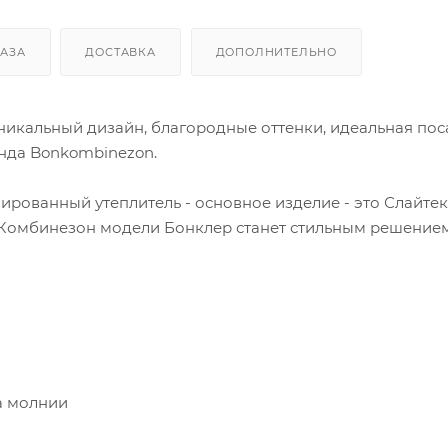
КАЗА
ДОСТАВКА
ДОПОЛНИТЕЛЬНО
икальный дизайн, благородные оттенки, идеальная пос
енда Bonkombinezon.
ованный утеплитель - основное изделие - это Слайтек
%. Комбинезон модели Бонклер станет стильным решение
а молнии