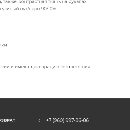
, также, контрастная ткань на рукавах
 гусиный пух/перо 90/10%
пки
ии и имеют декларацию соответствия.
+7 (960) 997-86-86
ОЗВРАТ