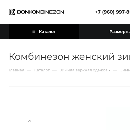
+7 (960) 997-
Каталог
Размерна
Комбинезон женский зи
—
—
—
Главная
Каталог
Зимняя верхняя одежда
Зимн