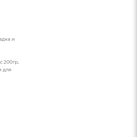
адка и
с 200гр,
м для