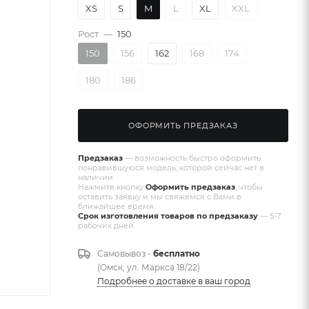
XS
S
M
L
XL
XXL
Рост
—
150
150
156
162
168
174
180
186
ОФОРМИТЬ ПРЕДЗАКАЗ
Предзаказ
— возможность быстро оформить
понравившуюся модель, которой сейчас нет в
наличии.
Нажмите кнопку
Оформить предзаказ
, чтобы
оставить заявку и мы свяжемся с Вами в
ближайшее время.
Срок изготовления товаров по предзаказу
— 5-7
рабочих дней.
Самовывоз -
бесплатно
(Омск, ул. Маркса 18/22)
Подробнее о доставке в ваш город