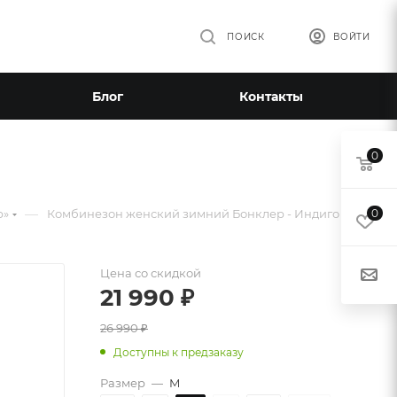
ПОИСК
ВОЙТИ
Блог
Контакты
0
—
р»
Комбинезон женский зимний Бонклер - Индиго
0
Цена со скидкой
21 990
₽
26 990
₽
Доступны к предзаказу
Размер
—
M