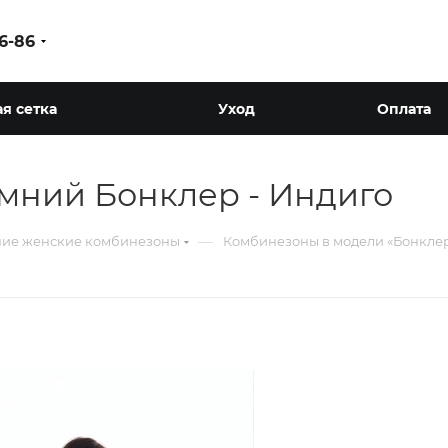
86-86
я сетка
Уход
Оплата
мний Бонклер - Индиго
—
ие женские комбинезоны
Комбинезоны в модели «Бонкле