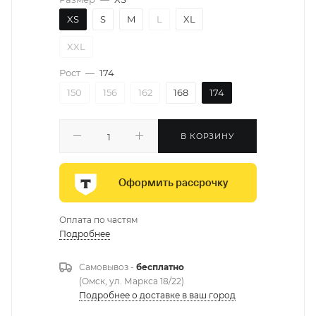
XS
S
M
L
XL
XXL
Рост
—
174
150
156
162
168
174
В КОРЗИНУ
Оформить рассрочку
Оплата по частям
Подробнее
Самовывоз -
бесплатно
(Омск, ул. Маркса 18/22)
Подробнее о доставке в ваш город