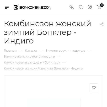
0
Комбинезон женский
зимний Бонклер -
Индиго
—
—
—
Главная
Каталог
Зимняя верхняя одежда
—
Зимние женские комбинезоны
—
Комбинезоны в модели «Бонклер»
Комбинезон женский зимний Бонклер - Индиго