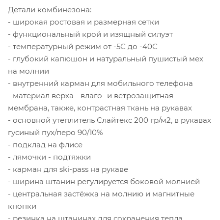
Детали комбинезона:
- широкая ростовая и размерная сетки
- функциональный крой и изящный силуэт
- температурный режим от -5С до -40С
- глубокий капюшон и натуральный пушистый мех
на молнии
- внутренний карман для мобильного телефона
- материал верха - влаго- и ветрозащитная
мембрана, также, контрастная ткань на рукавах
- основной утеплитель Слайтекс 200 гр/м2, в рукавах
гусиный пух/перо 90/10%
- подклад на флисе
- лямочки - подтяжки
- карман для ski-pass на рукаве
- ширина штанин регулируется боковой молнией
- центральная застёжка на молнию и магнитные
кнопки
- резинка на штанинах для сохранения тепла