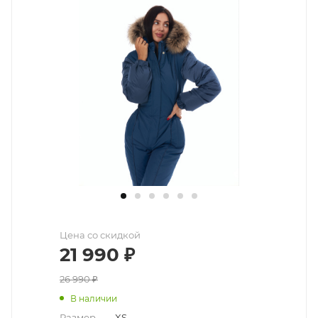
Цена со скидкой
21 990
₽
26 990
₽
В наличии
Размер
—
XS