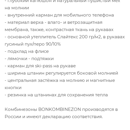
- глубокий капюшон и натуральный пушистый мех
на молнии
- внутренний карман для мобильного телефона
- материал верха - влаго- и ветрозащитная
мембрана, также, контрастная ткань на рукавах
- основной утеплитель Слайтекс 200 гр/м2, в рукавах
гусиный пух/перо 90/10%
- подклад на флисе
- лямочки - подтяжки
- карман для ski-pass на рукаве
- ширина штанин регулируется боковой молнией
- центральная застёжка на молнию и магнитные
кнопки
- резинка на штанинах для сохранения тепла
Комбинезоны BONKOMBINEZON производятся в
России и имеют декларацию соответствия.