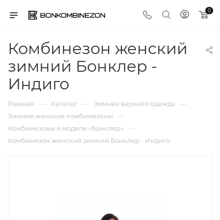
0
Комбинезон женский
зимний Бонклер -
Индиго
—
—
—
Главная
Каталог
Зимняя верхняя одежда
—
Зимние женские комбинезоны
—
Комбинезоны в модели «Бонклер»
Комбинезон женский зимний Бонклер - Индиго