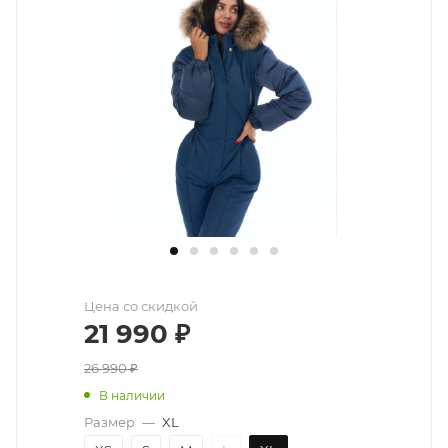
Цена со скидкой
21 990
₽
26 990
₽
В наличии
Размер
—
XL