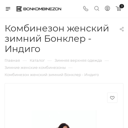
0
Комбинезон женский
зимний Бонклер -
Индиго
—
—
—
Главная
Каталог
Зимняя верхняя одежда
—
Зимние женские комбинезоны
Комбинезон женский зимний Бонклер - Индиго