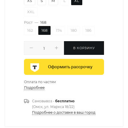
XS
S
M
L
XL
XXL
Рост
—
168
162
168
174
180
186
В КОРЗИНУ
Оформить рассрочку
Оплата по частям
Подробнее
Самовывоз -
бесплатно
(Омск, ул. Маркса 18/22)
Подробнее о доставке в ваш город