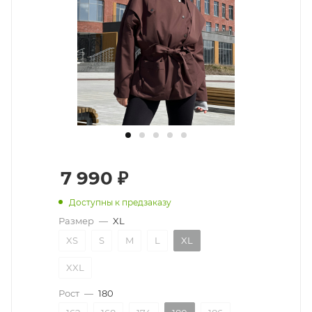
7 990
₽
Доступны к предзаказу
Размер
—
XL
XS
S
M
L
XL
XXL
Рост
—
180