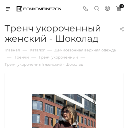
0
Тренч укороченный
женский - Шоколад
—
—
Главная
Каталог
Демисезонная верхняя одежда
—
—
—
Тренчи
Тренч укороченный
Тренч укороченный женский - Шоколад