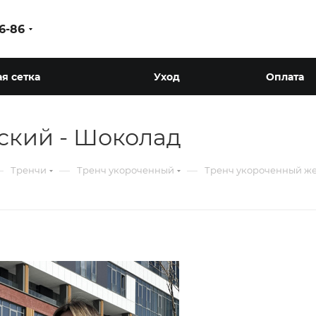
86-86
я сетка
Уход
Оплата
ский - Шоколад
—
—
—
Тренчи
Тренч укороченный
Тренч укороченный же