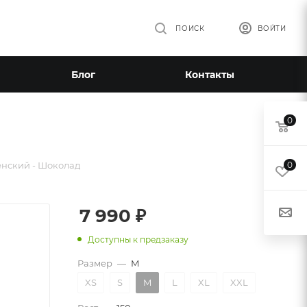
ПОИСК
ВОЙТИ
Блог
Контакты
0
нский - Шоколад
0
7 990
₽
Доступны к предзаказу
Размер
—
M
XS
S
M
L
XL
XXL