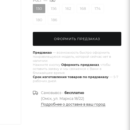
Рост
—
150
150
156
162
168
174
180
186
ОФОРМИТЬ ПРЕДЗАКАЗ
Предзаказ
— возможность быстро оформить
понравившуюся модель, которой сейчас нет в
наличии.
Нажмите кнопку
Оформить предзаказ
, чтобы
оставить заявку и мы свяжемся с Вами в
ближайшее время.
Срок изготовления товаров по предзаказу
— 5-7
рабочих дней.
Самовывоз -
бесплатно
(Омск, ул. Маркса 18/22)
Подробнее о доставке в ваш город