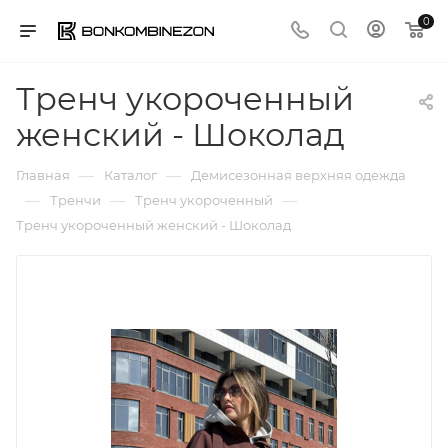
0
Тренч укороченный
женский - Шоколад
—
—
Главная
Каталог
Демисезонная верхняя одежда
—
—
—
Тренчи
Тренч укороченный
Тренч укороченный женский - Шоколад