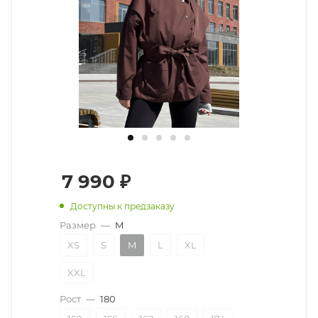
7 990
₽
Доступны к предзаказу
Размер
—
M
XS
S
M
L
XL
XXL
Рост
—
180