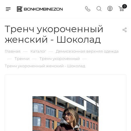
0
Тренч укороченный
женский - Шоколад
—
—
Главная
Каталог
Демисезонная верхняя одежда
—
—
—
Тренчи
Тренч укороченный
Тренч укороченный женский - Шоколад