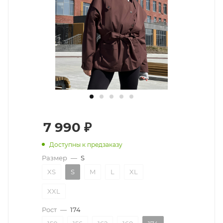
7 990
₽
Доступны к предзаказу
Размер
—
S
XS
S
M
L
XL
XXL
Рост
—
174