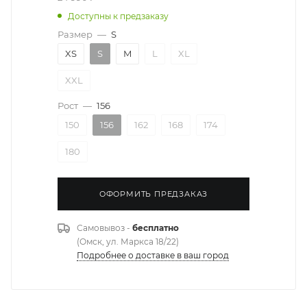
Доступны к предзаказу
Размер
—
S
XS
S
M
L
XL
XXL
Рост
—
156
150
156
162
168
174
180
ОФОРМИТЬ ПРЕДЗАКАЗ
Самовывоз -
бесплатно
(Омск, ул. Маркса 18/22)
Подробнее о доставке в ваш город