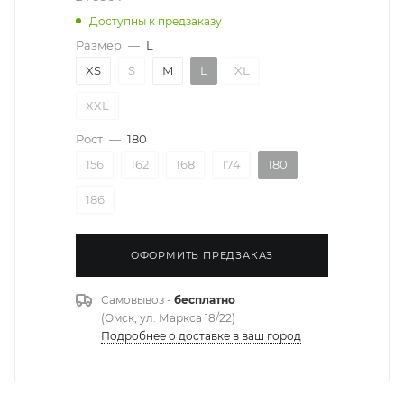
Доступны к предзаказу
Размер
—
L
XS
S
M
L
XL
XXL
Рост
—
180
156
162
168
174
180
186
ОФОРМИТЬ ПРЕДЗАКАЗ
Самовывоз -
бесплатно
(Омск, ул. Маркса 18/22)
Подробнее о доставке в ваш город