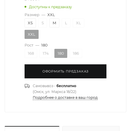
Доступны к предзаказу
Размер
—
XXL
XS
S
M
L
XL
XXL
Рост
—
180
168
174
180
186
ОФОРМИТЬ ПРЕДЗАКАЗ
Самовывоз -
бесплатно
(Омск, ул. Маркса 18/22)
Подробнее о доставке в ваш город