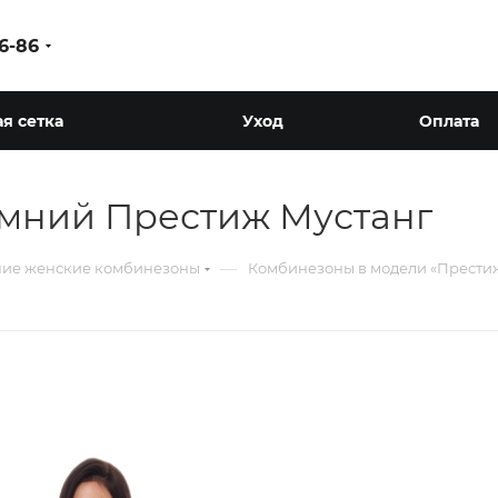
86-86
я сетка
Уход
Оплата
мний Престиж Мустанг
—
ие женские комбинезоны
Комбинезоны в модели «Прести