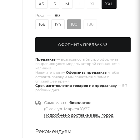
XS
S
M
L
XL
XXL
Рост
—
180
168
174
180
186
ОФОРМИТЬ ПРЕДЗАКАЗ
Предзаказ
— возможность быстро оформить
понравившуюся модель, которой сейчас нет в
наличии.
Нажмите кнопку
Оформить предзаказ
, чтобы
оставить заявку и мы свяжемся с Вами в
ближайшее время.
Срок изготовления товаров по предзаказу
— 5-7
рабочих дней.
Самовывоз -
бесплатно
(Омск, ул. Маркса 18/22)
Подробнее о доставке в ваш город
Рекомендуем