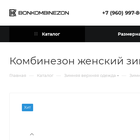
+7 (960) 997-
Каталог
Размерна
Комбинезон женский зи
—
—
—
Главная
Каталог
Зимняя верхняя одежда
Зимн
Хит