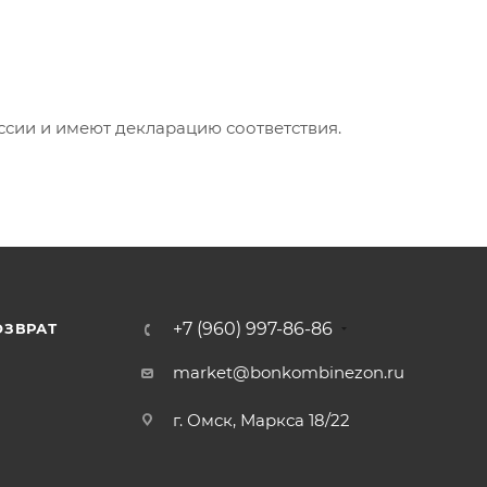
ии и имеют декларацию соответствия.
+7 (960) 997-86-86
ОЗВРАТ
Я
market@bonkombinezon.ru
г. Омск, Маркса 18/22