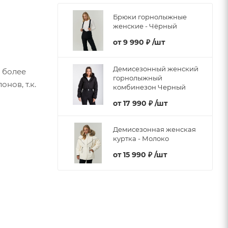
Брюки горнолыжные
женские - Чёрный
от
9 990 ₽
/шт
Демисезонный женский
 более
горнолыжный
нов, т.к.
комбинезон Черный
от
17 990 ₽
/шт
Демисезонная женская
куртка - Молоко
от
15 990 ₽
/шт