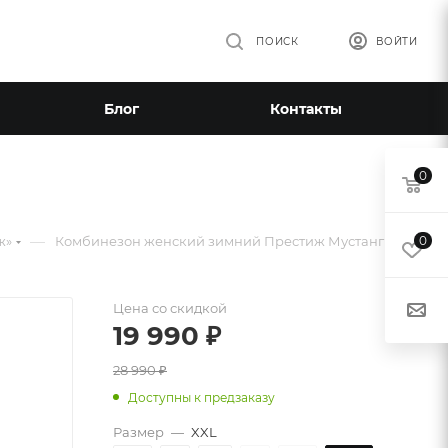
ПОИСК
ВОЙТИ
Блог
Контакты
0
—
ж»
Комбинезон женский зимний Престиж Мустанг
0
Цена со скидкой
19 990
₽
28 990
₽
Доступны к предзаказу
Размер
—
XXL