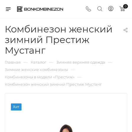
0
Комбинезон женский
зимний Престиж
Мустанг
—
—
—
Главная
Каталог
Зимняя верхняя одежда
—
Зимние женские комбинезоны
—
Комбинезоны в модели «Престиж»
Комбинезон женский зимний Престиж Мустанг
Хит