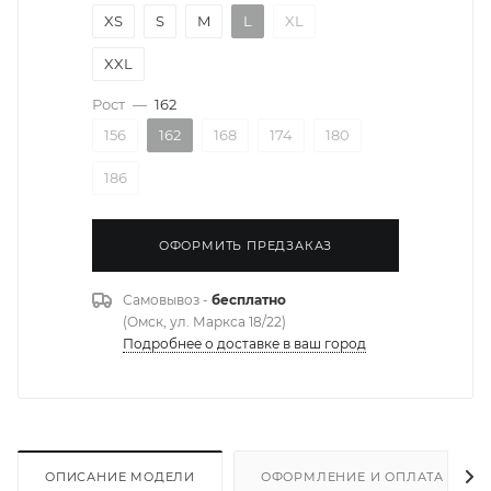
XS
S
M
L
XL
XXL
Рост
—
162
156
162
168
174
180
186
ОФОРМИТЬ ПРЕДЗАКАЗ
Самовывоз -
бесплатно
(Омск, ул. Маркса 18/22)
Подробнее о доставке в ваш город
ОПИСАНИЕ МОДЕЛИ
ОФОРМЛЕНИЕ И ОПЛАТА ЗАКА