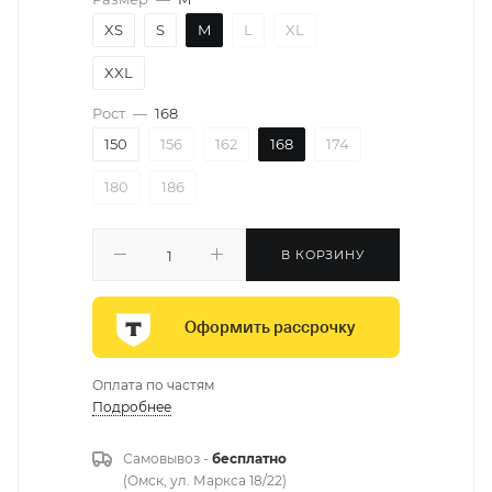
XS
S
M
L
XL
XXL
Рост
—
168
150
156
162
168
174
180
186
В КОРЗИНУ
Оформить рассрочку
Оплата по частям
Подробнее
Самовывоз -
бесплатно
(Омск, ул. Маркса 18/22)