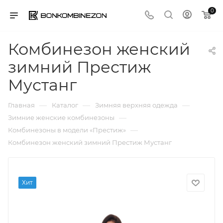
0
Комбинезон женский
зимний Престиж
Мустанг
—
—
—
Главная
Каталог
Зимняя верхняя одежда
—
Зимние женские комбинезоны
—
Комбинезоны в модели «Престиж»
Комбинезон женский зимний Престиж Мустанг
Хит