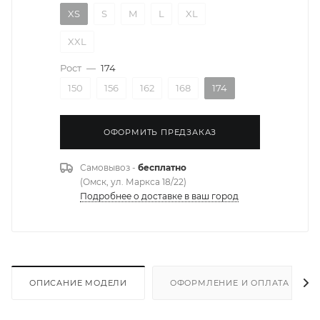
XS
S
M
L
XL
XXL
Рост
—
174
150
156
162
168
174
ОФОРМИТЬ ПРЕДЗАКАЗ
Самовывоз -
бесплатно
(Омск, ул. Маркса 18/22)
Подробнее о доставке в ваш город
ОПИСАНИЕ МОДЕЛИ
ОФОРМЛЕНИЕ И ОПЛАТА ЗАКА