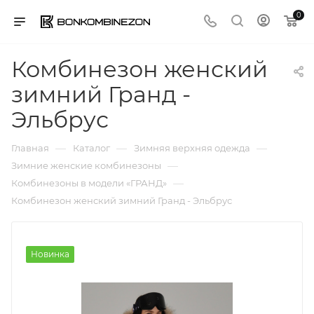
0
Комбинезон женский
зимний Гранд -
Эльбрус
—
—
—
Главная
Каталог
Зимняя верхняя одежда
—
Зимние женские комбинезоны
—
Комбинезоны в модели «ГРАНД»
Комбинезон женский зимний Гранд - Эльбрус
Новинка