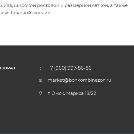
ива, широкой ростовой и размерной сеткой, а также
щью боковой молнии.
+7 (960) 997-86-86
ОЗВРАТ
Я
market@bonkombinezon.ru
г. Омск, Маркса 18/22