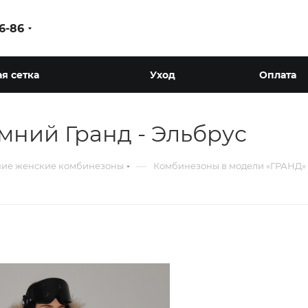
86-86
я сетка
Уход
Оплата
ний Гранд - Эльбрус
—
ие женские комбинезоны
Комбинезоны в модели «ГРАНД»