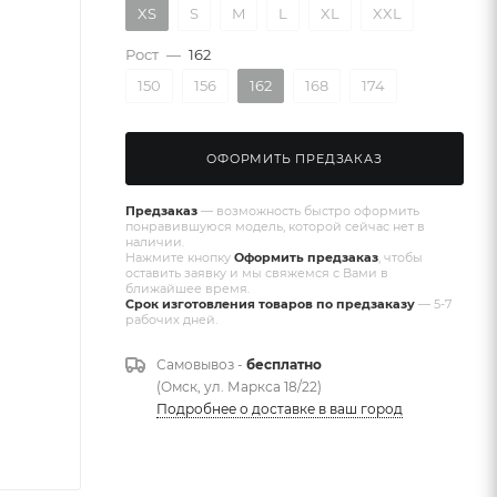
XS
S
M
L
XL
XXL
Рост
—
162
150
156
162
168
174
ОФОРМИТЬ ПРЕДЗАКАЗ
Предзаказ
— возможность быстро оформить
понравившуюся модель, которой сейчас нет в
наличии.
Нажмите кнопку
Оформить предзаказ
, чтобы
оставить заявку и мы свяжемся с Вами в
ближайшее время.
Срок изготовления товаров по предзаказу
— 5-7
рабочих дней.
Самовывоз -
бесплатно
(Омск, ул. Маркса 18/22)
Подробнее о доставке в ваш город