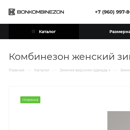
+7 (960) 997-
Каталог
Размерна
Комбинезон женский зим
—
—
—
Главная
Каталог
Зимняя верхняя одежда
Зимн
Новинка