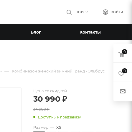
ПОИСК
ВОЙТИ
Блог
Контакты
0
—
Комбинезон женский зимний Гранд - Эльбрус
0
Цена со скидкой
30 990
₽
34 990
₽
Доступны к предзаказу
Размер
—
XS