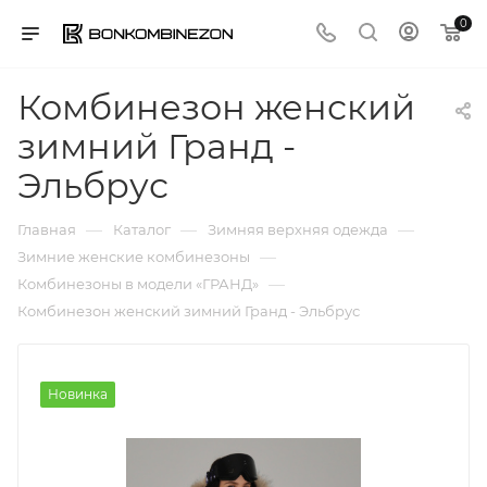
0
Комбинезон женский
зимний Гранд -
Эльбрус
—
—
—
Главная
Каталог
Зимняя верхняя одежда
—
Зимние женские комбинезоны
—
Комбинезоны в модели «ГРАНД»
Комбинезон женский зимний Гранд - Эльбрус
Новинка