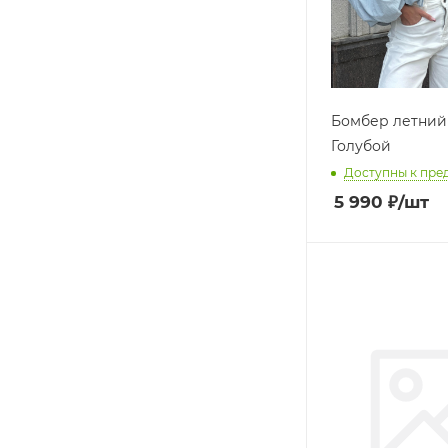
Бомбер летний
Голубой
Доступны к пре
5 990
₽
/шт