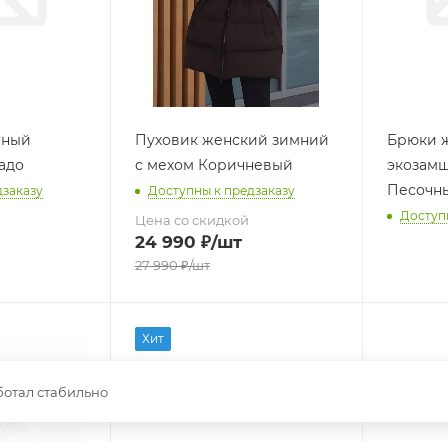
нный
Пуховик женский зимний
Брюки ж
адо
с мехом Коричневый
экозамш
Песочн
дзаказу
Доступны к предзаказу
Доступ
Цена со скидкой
24 990
₽
/шт
27 990
₽
/шт
Хит
ботал стабильно