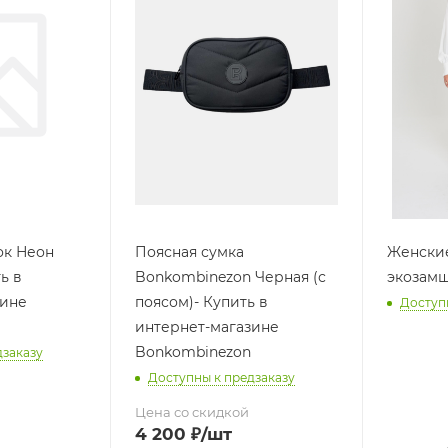
ок Неон
Поясная сумка
Женски
ь в
Bonkombinezon Черная (с
экозамш
зине
поясом)- Купить в
Доступ
интернет-магазине
Bonkombinezon
дзаказу
Доступны к предзаказу
Цена со скидкой
4 200
₽
/шт