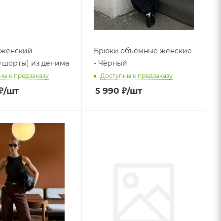
 женский
Брюки объёмные женские
+шорты) из денима
- Чёрный
ны к предзаказу
Доступны к предзаказу
₽
/шт
5 990
₽
/шт