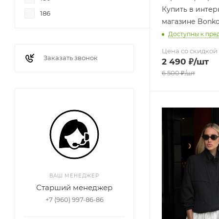
Купить в интер
186
магазине Bonk
Доступны к пре
Цена со скидкой
Заказать звонок
2 490
₽
/шт
6 500
₽
/шт
ВАШ МЕНЕДЖЕР
Старший менеджер
+7 (960) 997-86-86