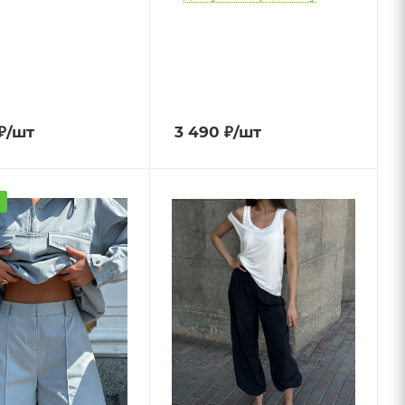
₽
/шт
3 490
₽
/шт
а