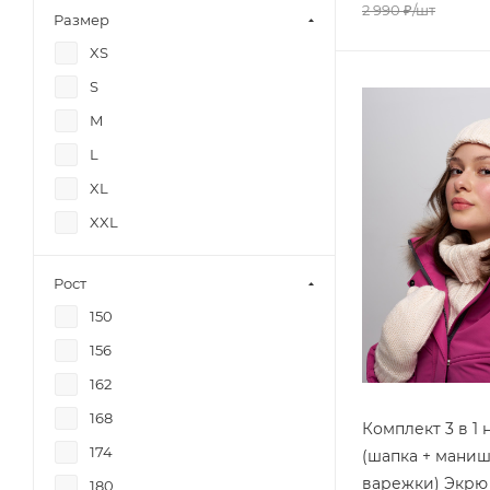
2 990
₽
/шт
Размер
XS
S
M
L
XL
XXL
Рост
150
156
162
168
Комплект 3 в 1 
174
(шапка + маниш
варежки) Экрю 
180