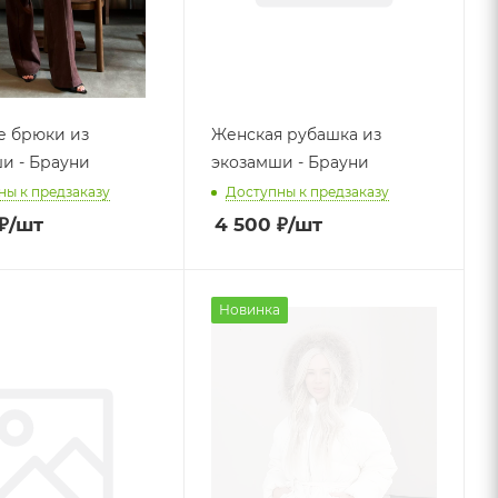
е брюки из
Женская рубашка из
и - Брауни
экозамши - Брауни
ны к предзаказу
Доступны к предзаказу
₽
/шт
4 500
₽
/шт
Новинка