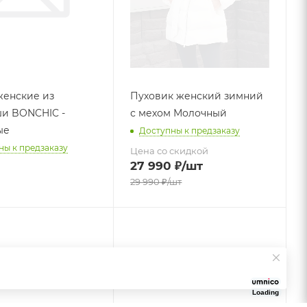
енские из
Пуховик женский зимний
и BONCHIC -
с мехом Молочный
ые
Доступны к предзаказу
ны к предзаказу
Цена со скидкой
27 990
₽
/шт
29 990
₽
/шт
Loading