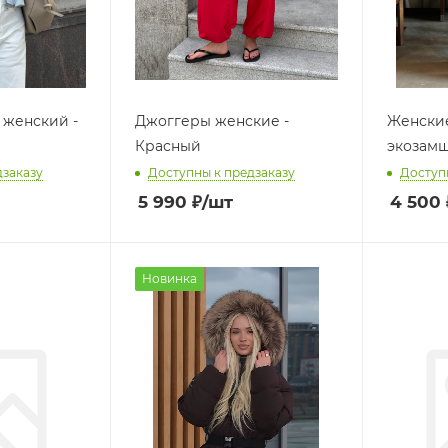
 женский -
Джоггеры женские -
Женски
Красный
экозамш
дзаказу
Доступны к предзаказу
Доступ
5 990
₽
/шт
4 500
Новинка