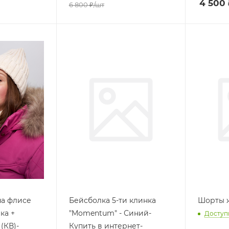
4 500
6 800
₽
/шт
на флисе
Бейсболка 5-ти клинка
Шорты ж
ка +
"Momentum" - Синий-
Доступ
(КВ)-
Купить в интернет-