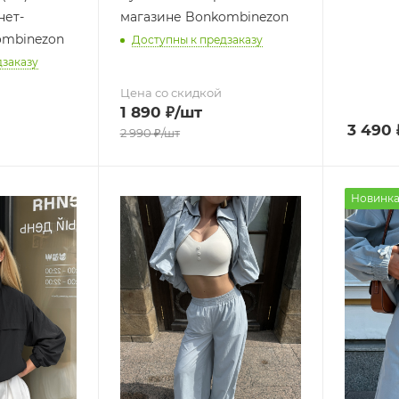
нет-
магазине Bonkombinezon
ombinezon
Доступны к предзаказу
дзаказу
Цена со скидкой
1 890
₽
/шт
3 490
2 990
₽
/шт
Новинк