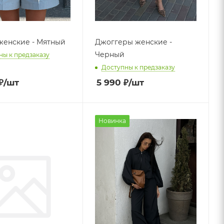
енские - Мятный
Джоггеры женские -
Черный
ны к предзаказу
Доступны к предзаказу
₽
/шт
5 990
₽
/шт
Новинка