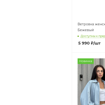
Ветровка женск
Бежевый
Доступны к пре
5 990
₽
/шт
Новинка