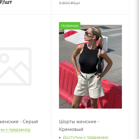
₽
/шт
5 800
₽
/шт
Новинка
енские - Серый
Шорты женские -
Кремовый
ны к предзаказу
Доступны к предзаказу