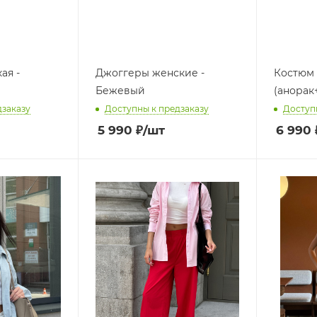
ая -
Джоггеры женские -
Костюм
Бежевый
(анорак
дзаказу
Доступны к предзаказу
Доступ
5 990
₽
/шт
6 990