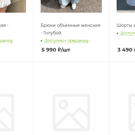
ая -
Брюки объёмные женские
Шорты ж
- Голубой
Доступ
дзаказу
Доступны к предзаказу
5 990
₽
/шт
3 490