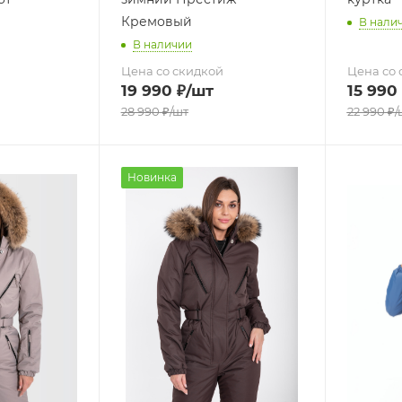
Кремовый
В нали
В наличии
Цена со скидкой
Цена со 
19 990
₽
/шт
15 990
28 990
₽
/шт
22 990
₽
/
Новинка