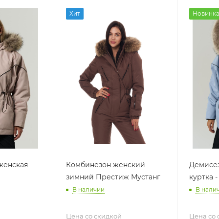
Хит
Новинк
женская
Комбинезон женский
Демисез
зимний Престиж Мустанг
куртка -
В наличии
В нали
Цена со скидкой
Цена со 