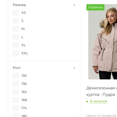
Размер
Новинка
XS
S
M
L
XL
XXL
Рост
150
156
Демисезонная 
162
куртка - Пудра
168
В наличии
174
Цена со скидкой
180