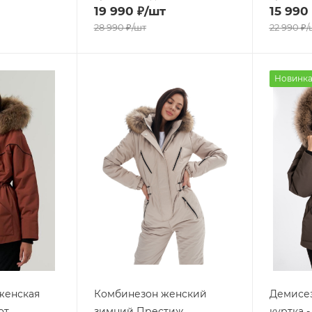
19 990
₽
/шт
15 990
28 990
₽
/шт
22 990
₽
/
Новинк
женская
Комбинезон женский
Демисез
от
зимний Престиж
куртка 