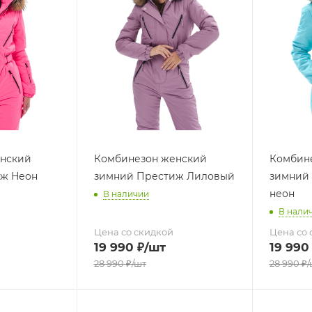
нский
Комбинезон женский
Комбин
ж Неон
зимний Престиж Лиловый
зимний 
неон
В наличии
В нали
Цена со скидкой
Цена со 
19 990
₽
/шт
19 990
28 990
₽
/шт
28 990
₽
/