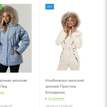
а
Хит
онная женская
Комбинезон женский
 Лёд
зимний Престиж
Блондинка
чии
В наличии
скидкой
Цена со скидкой