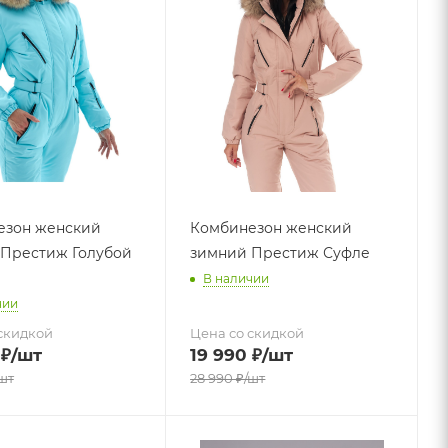
езон женский
Комбинезон женский
Престиж Голубой
зимний Престиж Суфле
В наличии
чии
скидкой
Цена со скидкой
₽
/шт
19 990
₽
/шт
шт
28 990
₽
/шт