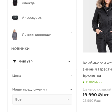
одежда
Аксессуары
Летняя коллекция
НОВИНКИ
ФИЛЬТР
Комбинезон же
зимний Прест
Брюнетка
Цена
В наличии
Цена со скидкой
Наши предложения
19 990
₽
/шт
Все
28 990
₽
/шт