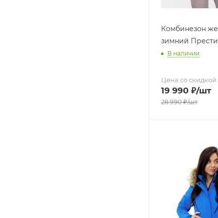
Комбинезон же
зимний Прести
В наличии
Цена со скидкой
19 990
₽
/шт
28 990
₽
/шт