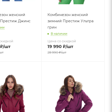
езон женский
Комбинезон женский
 Престиж Джинс
зимний Престиж Ультра
грин
чии
В наличии
скидкой
Цена со скидкой
₽
/шт
19 990
₽
/шт
шт
28 990
₽
/шт