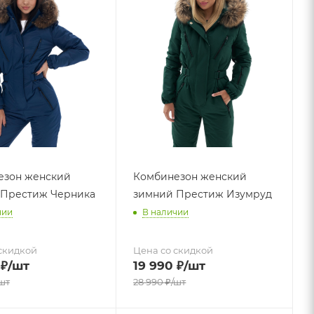
езон женский
Комбинезон женский
 Престиж Черника
зимний Престиж Изумруд
чии
В наличии
скидкой
Цена со скидкой
₽
/шт
19 990
₽
/шт
шт
28 990
₽
/шт