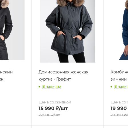
нский
Демисезонная женская
Комбин
иж
куртка - Графит
зимний
В наличии
В нали
Цена со скидкой
Цена со 
15 990
₽
/шт
19 990
22 990
₽
/шт
28 990
₽
/