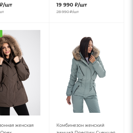
₽
/шт
19 990
₽
/шт
шт
28 990
₽
/шт
а
онная женская
Комбинезон женский
- Орех
зимний Престиж Снежная