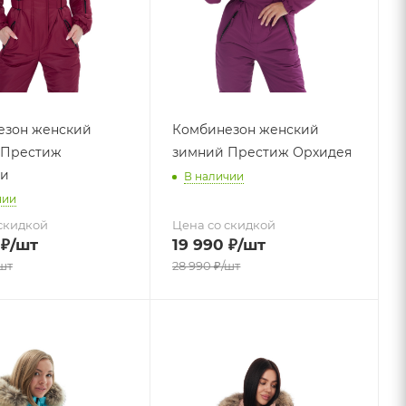
езон женский
Комбинезон женский
 Престиж
зимний Престиж Орхидея
ди
В наличии
чии
скидкой
Цена со скидкой
₽
/шт
19 990
₽
/шт
шт
28 990
₽
/шт