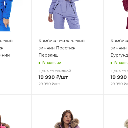
нский
Комбинезон женский
Комбин
иж
зимний Престиж
зимний
иний
Перванш
Бургун
В наличии
В нали
Цена со скидкой
Цена со 
19 990
₽
/шт
19 990
28 990
₽
/шт
28 990
₽
/