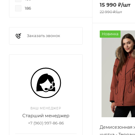
15 990
₽
/шт
186
22 990
₽
/шт
Новинка
Заказать звонок
ВАШ МЕНЕДЖЕР
Старший менеджер
+7 (960) 997-86-86
Демисезонная 
куртка - Террак