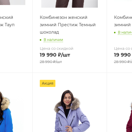
нский
Комбинезон женский
Комбин
ж Тауп
зимний Престиж Темный
зимний
шоколад
В нали
В наличии
Цена со скидкой
Цена со 
19 990
₽
/шт
19 990
28 990
₽
/шт
28 990
₽
/
Акция