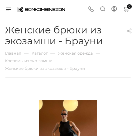
0
Женские брюки из
экозамши - Брауни
—
—
—
Главная
Каталог
Женская одежда
—
Костюмы из эко-замши
Женские брюки из экозамши - Брауни