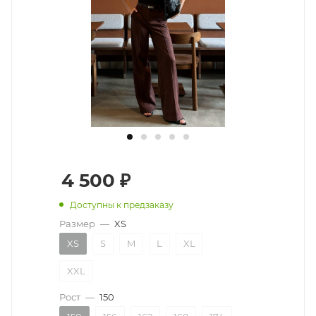
4 500
₽
Доступны к предзаказу
Размер
—
XS
XS
S
M
L
XL
XXL
Рост
—
150