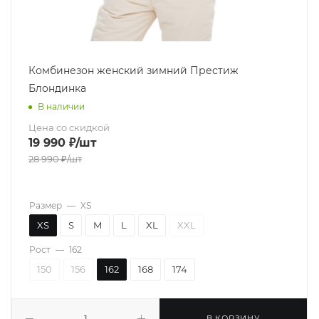
Комбинезон женский зимний Престиж
Блондинка
В наличии
Цена со скидкой
19 990
₽
/шт
28 990
₽
/шт
Размер
—
XS
XS
S
M
L
XL
XXL
Рост
—
162
150
156
162
168
174
В КОРЗИНУ