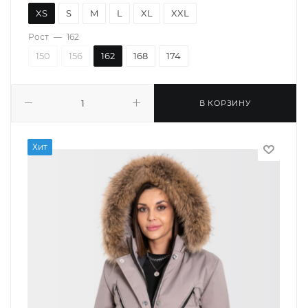
XS
S
M
L
XL
XXL
Рост
—
162
150
156
162
168
174
В КОРЗИНУ
Хит