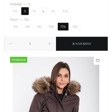
Размер
—
S
XS
S
M
L
XL
XXL
Рост
—
174
150
156
162
168
174
180
В КОРЗИНУ
Новинка