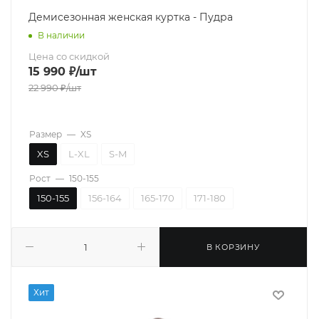
Демисезонная женская куртка - Пудра
В наличии
Цена со скидкой
15 990
₽
/шт
22 990
₽
/шт
Размер
—
XS
XS
L-XL
S-M
Рост
—
150-155
150-155
156-164
165-170
171-180
В КОРЗИНУ
Хит