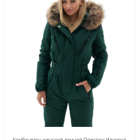
Комбинезон женский зимний Престиж Изумруд