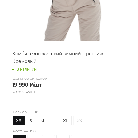
Комбинезон женский зимний Престиж
Кремовый
В наличии
Цена со скидкой
19 990
₽
/шт
28 990
₽
/шт
Размер
—
XS
XS
S
M
L
XL
XXL
Рост
—
150