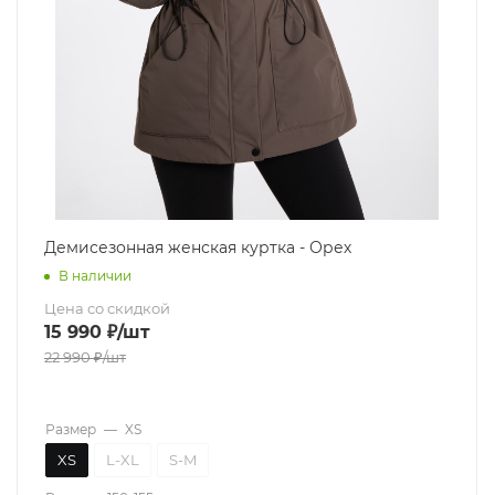
Демисезонная женская куртка - Орех
В наличии
Цена со скидкой
15 990
₽
/шт
22 990
₽
/шт
Размер
—
XS
XS
L-XL
S-M