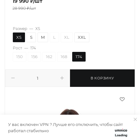
19 990
₽
/шт
28 990
₽
/шт
Размер
—
XS
XS
S
M
L
XL
XXL
Рост
—
174
150
156
162
168
174
В КОРЗИНУ
У вас включен VPN ? Лучше его отключить, чтобы сайт
работал стабильно
Loading