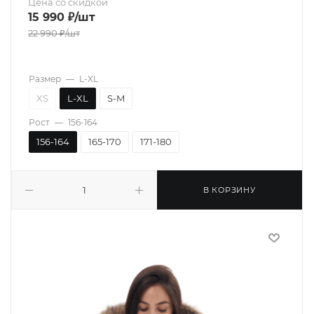
Цена со скидкой
15 990
₽
/шт
22 990
₽
/шт
Размер
—
L-XL
XS
L-XL
S-M
Рост
—
156-164
156-164
165-170
171-180
В КОРЗИНУ