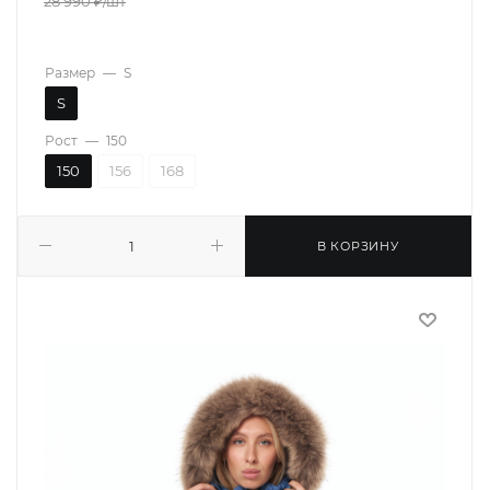
28 990
₽
/шт
Размер
—
S
S
Рост
—
150
150
156
168
В КОРЗИНУ