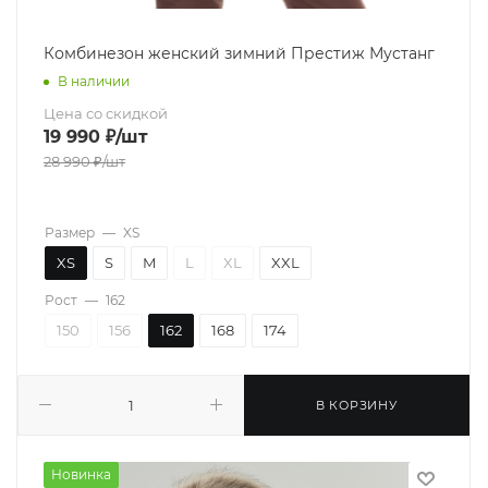
Комбинезон женский зимний Престиж Мустанг
В наличии
Цена со скидкой
19 990
₽
/шт
28 990
₽
/шт
Размер
—
XS
XS
S
M
L
XL
XXL
Рост
—
162
150
156
162
168
174
В КОРЗИНУ
Новинка