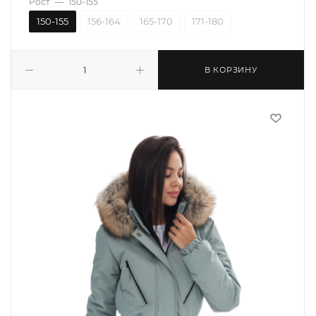
Рост
—
150-155
150-155
156-164
165-170
171-180
В КОРЗИНУ