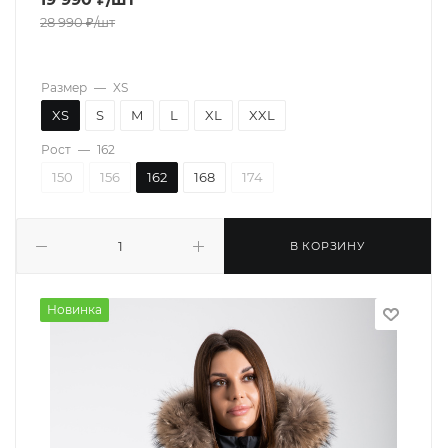
28 990
₽
/шт
Размер
—
XS
XS
S
M
L
XL
XXL
Рост
—
162
150
156
162
168
174
В КОРЗИНУ
Новинка