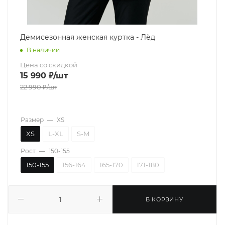
Демисезонная женская куртка - Лёд
В наличии
Цена со скидкой
15 990
₽
/шт
22 990
₽
/шт
Размер
—
XS
XS
L-XL
S-M
Рост
—
150-155
150-155
156-164
165-170
171-180
В КОРЗИНУ