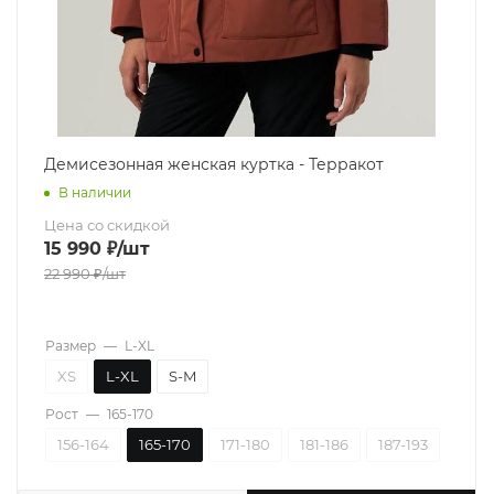
Демисезонная женская куртка - Терракот
В наличии
Цена со скидкой
15 990
₽
/шт
22 990
₽
/шт
Размер
—
L-XL
XS
L-XL
S-M
Рост
—
165-170
156-164
165-170
171-180
181-186
187-193