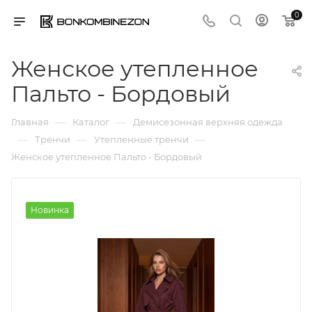
0
Женское утепленное
Пальто - Бордовый
—
—
Главная
Каталог
Демисезонная верхняя одежда
—
—
—
Тренчи
Утепленные тренчи
Женское утепленное Пальто - Бордовый
Новинка