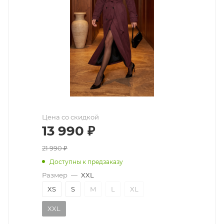
Цена со скидкой
13 990
₽
21 990
₽
Доступны к предзаказу
Размер
—
XXL
XS
S
M
L
XL
XXL