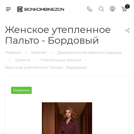
0
Женское утепленное
Пальто - Бордовый
—
—
Главная
Каталог
Демисезонная верхняя одежда
—
—
—
Тренчи
Утепленные тренчи
Женское утепленное Пальто - Бордовый
Новинка