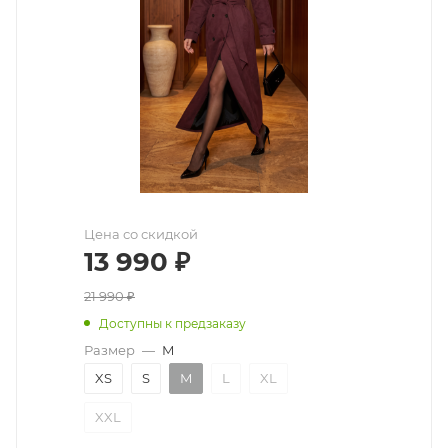
Цена со скидкой
13 990
₽
21 990
₽
Доступны к предзаказу
Размер
—
M
XS
S
M
L
XL
XXL