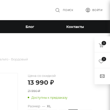
ПОИСК
ВОЙТИ
Блог
Контакты
0
льто - Бордовый
0
Цена со скидкой
13 990
₽
21 990
₽
Доступны к предзаказу
Размер
—
XL