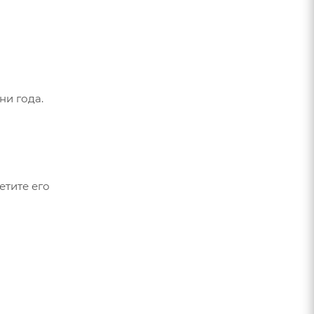
ни года.
етите его