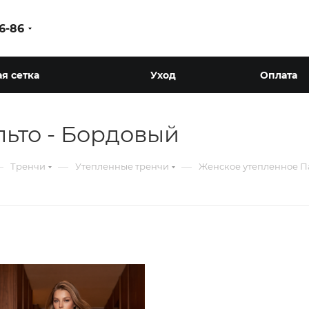
86-86
я сетка
Уход
Оплата
ьто - Бордовый
—
—
—
Тренчи
Утепленные тренчи
Женское утепленное Па