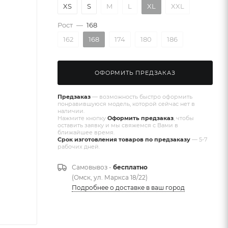
XS
S
M
L
XL
XXL
Рост
—
168
162
168
174
180
186
ОФОРМИТЬ ПРЕДЗАКАЗ
Предзаказ
— возможность быстро оформить
понравившуюся модель, которой сейчас нет в
наличии.
Нажмите кнопку
Оформить предзаказ
, чтобы
оставить заявку и мы свяжемся с Вами в
ближайшее время.
Срок изготовления товаров по предзаказу
— 5-7
рабочих дней.
Самовывоз -
бесплатно
(Омск, ул. Маркса 18/22)
Подробнее о доставке в ваш город