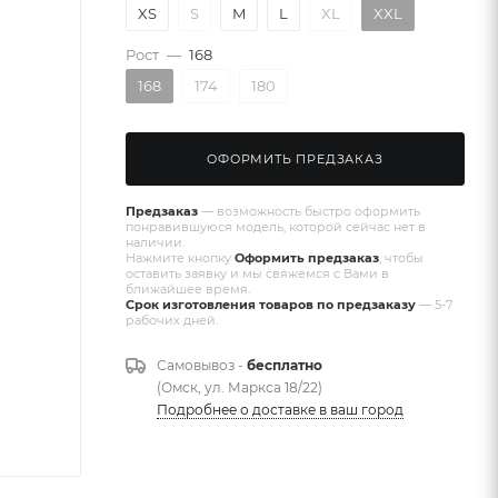
XS
S
M
L
XL
XXL
Рост
—
168
168
174
180
ОФОРМИТЬ ПРЕДЗАКАЗ
Предзаказ
— возможность быстро оформить
понравившуюся модель, которой сейчас нет в
наличии.
Нажмите кнопку
Оформить предзаказ
, чтобы
оставить заявку и мы свяжемся с Вами в
ближайшее время.
Срок изготовления товаров по предзаказу
— 5-7
рабочих дней.
Самовывоз -
бесплатно
(Омск, ул. Маркса 18/22)
Подробнее о доставке в ваш город