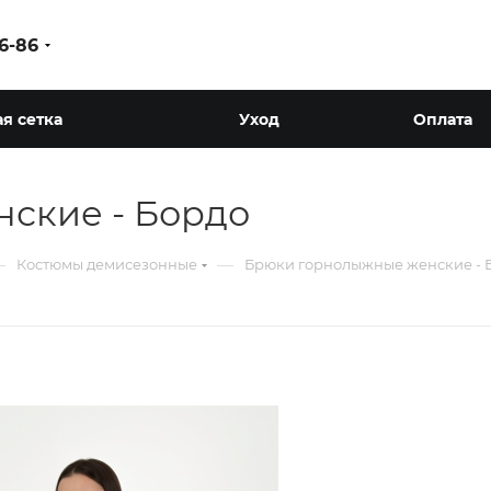
86-86
я сетка
Уход
Оплата
ские - Бордо
—
—
Костюмы демисезонные
Брюки горнолыжные женские - 