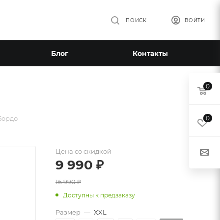
ПОИСК
ВОЙТИ
Блог
Контакты
0
Бордо
0
Цена со скидкой
9 990
₽
16 990
₽
Доступны к предзаказу
Размер
—
XXL