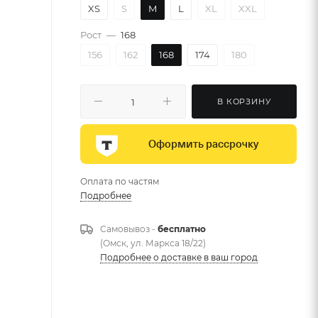
XS
S
M
L
XL
XXL
Рост
—
168
156
162
168
174
180
В КОРЗИНУ
Оформить рассрочку
Оплата по частям
Подробнее
Самовывоз -
бесплатно
(Омск, ул. Маркса 18/22)
Подробнее о доставке в ваш город