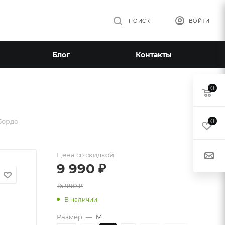
ПОИСК
ВОЙТИ
Блог
Контакты
0
Бордо
0
Цена со скидкой
9 990
₽
16 990
₽
В наличии
Размер
—
M