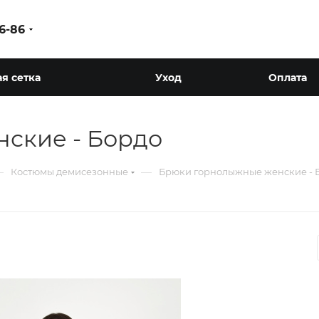
86-86
я сетка
Уход
Оплата
ские - Бордо
—
—
Костюмы демисезонные
Брюки горнолыжные женские - 