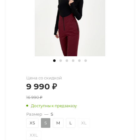
Цена со скидкой
9 990
₽
16 990
₽
Доступны к предзаказу
Размер
—
S
XS
S
M
L
XL
XXL