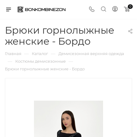
0
Брюки горнолыжные
женские - Бордо
—
—
Главная
Каталог
Демисезонная верхняя одежда
—
—
Костюмы демисезонные
Брюки горнолыжные женские - Бордо