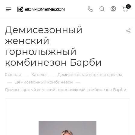
0
Демисезонный
женский
горнолыжный
комбинезон Барби
—
—
Главная
Каталог
Демисезонная верхняя одежда
—
—
Демисезонный комбинезон
Демисезонный женский горнолыжный комбинезон Барби