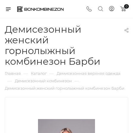
0
Демисезонный
женский
горнолыжный
комбинезон Барби
—
—
Главная
Каталог
Демисезонная верхняя одежда
—
—
Демисезонный комбинезон
Демисезонный женский горнолыжный комбинезон Барби