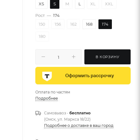
XS
S
M
L
XL
XXL
Рост
—
174
150
156
162
168
174
180
В КОРЗИНУ
Оформить рассрочку
Оплата по частям
Подробнее
Самовывоз -
бесплатно
(Омск, ул. Маркса 18/22)
Подробнее о доставке в ваш город