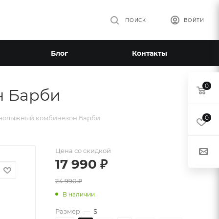
ПОИСК
ВОЙТИ
Блог
Контакты
0
н Барби
нолыжный комбинезон Барби
0
Цена со скидкой
17 990
₽
24 990
₽
В наличии
Размер
—
S