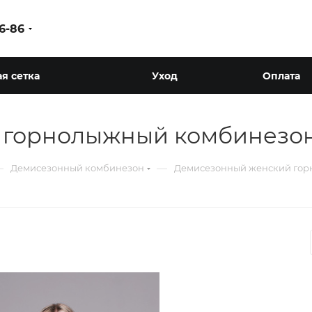
86-86
я сетка
Уход
Оплата
 горнолыжный комбинезо
—
—
Демисезонный комбинезон
Демисезонный женский гор