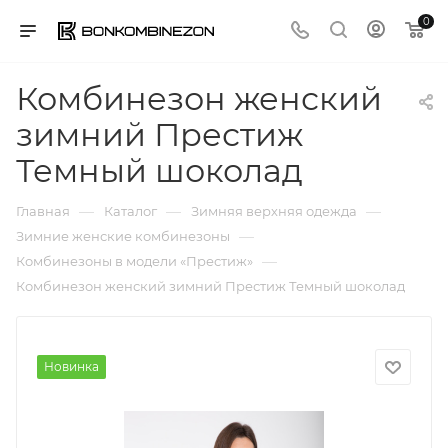
0
Комбинезон женский
зимний Престиж
Темный шоколад
—
—
—
Главная
Каталог
Зимняя верхняя одежда
—
Зимние женские комбинезоны
—
Комбинезоны в модели «Престиж»
Комбинезон женский зимний Престиж Темный шоколад
Новинка