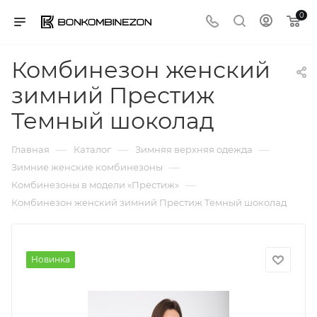
0
Комбинезон женский
зимний Престиж
Темный шоколад
—
—
—
Главная
Каталог
Зимняя верхняя одежда
—
Зимние женские комбинезоны
—
Комбинезоны в модели «Престиж»
Комбинезон женский зимний Престиж Темный шоколад
Новинка