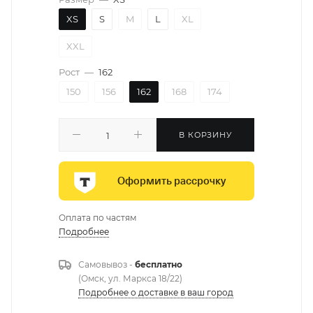
XS
S
M
L
XL
XXL
Рост
—
162
150
156
162
168
174
В КОРЗИНУ
Оформить рассрочку
Оплата по частям
Подробнее
Самовывоз -
бесплатно
(Омск, ул. Маркса 18/22)
Подробнее о доставке в ваш город