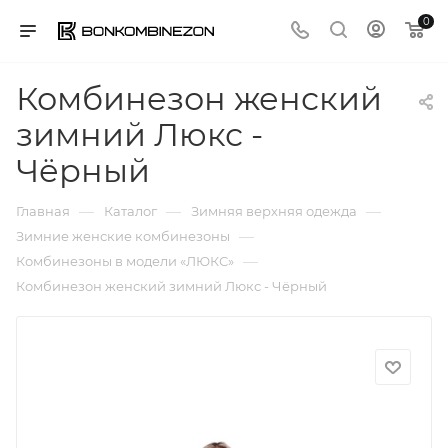
0
Комбинезон женский
зимний Люкс -
Чёрный
—
—
—
Главная
Каталог
Зимняя верхняя одежда
—
Зимние женские комбинезоны
—
Комбинезоны в модели «ЛЮКС»
Комбинезон женский зимний Люкс - Чёрный